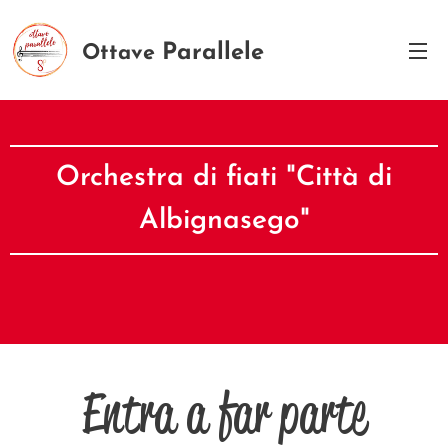
Parallele
Ottave
8P
Orchestra di fiati "Città di
Albignasego"
Entra a far parte