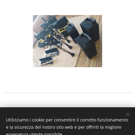
Utilizziamo i cookie per consentire il corretto funzionamento
e la sicurezza del nostro sito web e per offrirti la migliore
esperienza utente possibile.
Sito web realizzato dall'associazione Ottave Parallele 8P